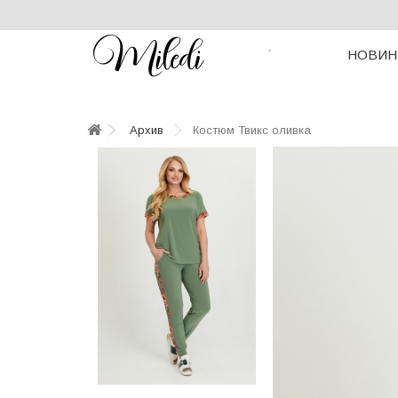
НОВИН
`
Архив
Костюм Твикс оливка