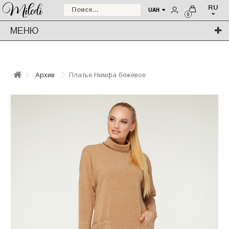
RU
UAH
0
МЕНЮ
Архив
Платье Нимфа бежевое