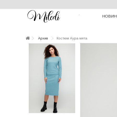
НОВИН
`
Архив
Костюм Аура мята