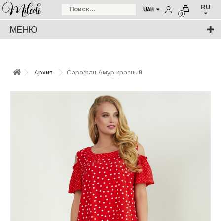
RU
UAH
0
МЕНЮ
Архив
Сарафан Амур красный