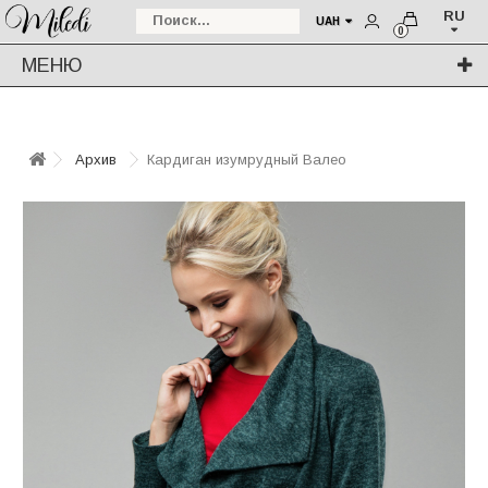
RU
UAH
0
МЕНЮ
Архив
Кардиган изумрудный Валео