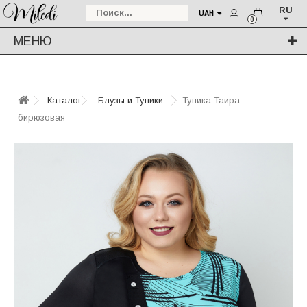
RU
UAH
0
МЕНЮ
Каталог
Блузы и Туники
Туника Таира
бирюзовая