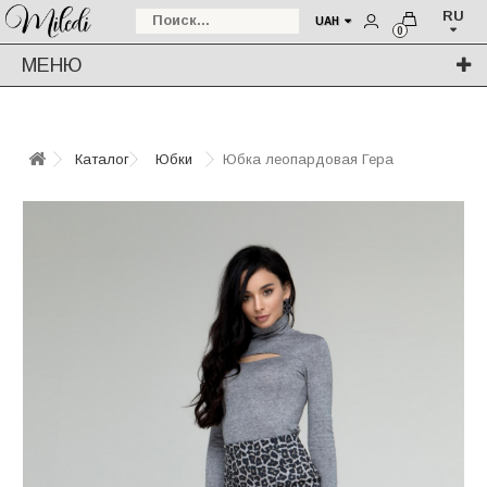
RU
UAH
0
МЕНЮ
Каталог
Юбки
Юбка леопардовая Гера