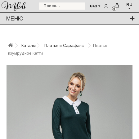
RU
UAH
0
МЕНЮ
Каталог
Платья и Сарафаны
Платье
изумрудное Кетти