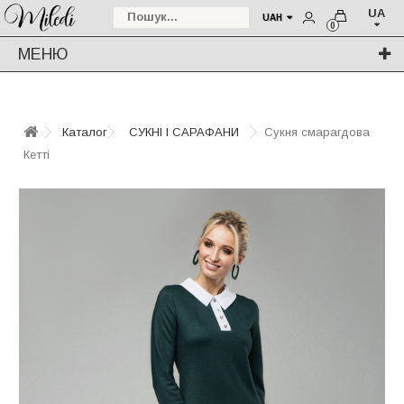
UA
UAH
0
МЕНЮ
Каталог
СУКНІ І САРАФАНИ
Сукня смарагдова
Кетті