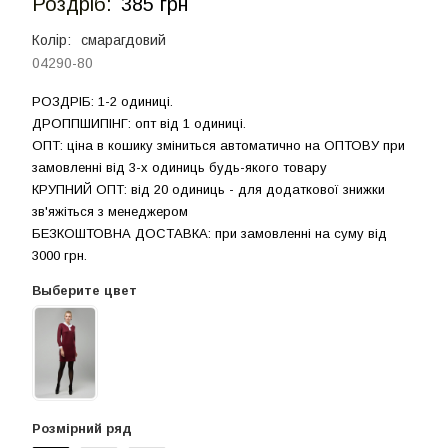
Роздрiб:
385 грн
Колір:
смарагдовий
04290-80
РОЗДРIБ: 1-2 одиниці.
ДРОППШИПIНГ: опт від 1 одиницi.
ОПТ: ціна в кошику зміниться автоматично на ОПТОВУ при
замовленні від 3-х одиниць будь-якого товару
КРУПНИЙ ОПТ: від 20 одиниць - для додаткової знижки
зв'яжіться з менеджером
БЕЗКОШТОВНА ДОСТАВКА: при замовленні на суму вiд
3000 грн.
Выберите цвет
Розмірний ряд