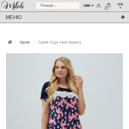
UA
UAH
0
МЕНЮ
Архів
Сукня Аїда синя (принт)