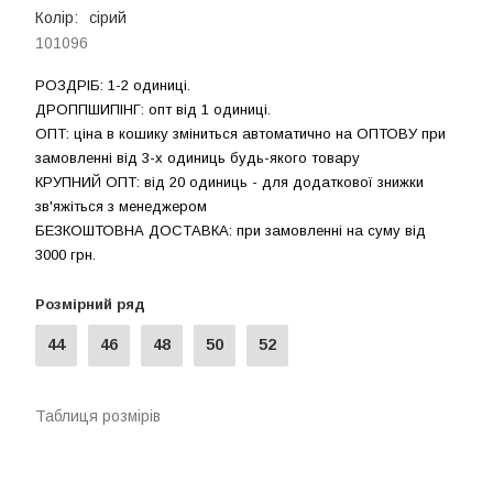
Колір:
сірий
101096
РОЗДРIБ: 1-2 одиниці.
ДРОППШИПIНГ: опт від 1 одиницi.
ОПТ: ціна в кошику зміниться автоматично на ОПТОВУ при
замовленні від 3-х одиниць будь-якого товару
КРУПНИЙ ОПТ: від 20 одиниць - для додаткової знижки
зв'яжіться з менеджером
БЕЗКОШТОВНА ДОСТАВКА: при замовленні на суму вiд
3000 грн.
Розмірний ряд
44
46
48
50
52
Таблиця розмірів