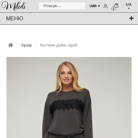
UA
UAH
0
МЕНЮ
Архів
Костюм Дейзі сірий