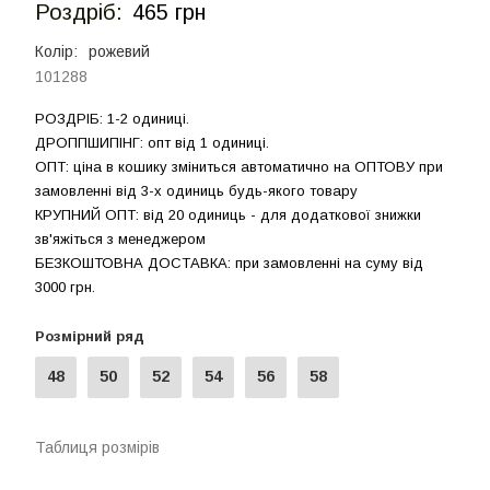
Роздрiб:
465 грн
Колір:
рожевий
101288
РОЗДРIБ: 1-2 одиниці.
ДРОППШИПIНГ: опт від 1 одиницi.
ОПТ: ціна в кошику зміниться автоматично на ОПТОВУ при
замовленні від 3-х одиниць будь-якого товару
КРУПНИЙ ОПТ: від 20 одиниць - для додаткової знижки
зв'яжіться з менеджером
БЕЗКОШТОВНА ДОСТАВКА: при замовленні на суму вiд
3000 грн.
Розмірний ряд
48
50
52
54
56
58
Таблиця розмірів