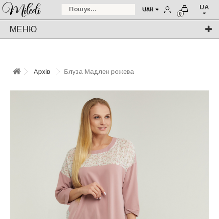
UA
UAH
0
МЕНЮ
Архів
Блуза Мадлен рожева