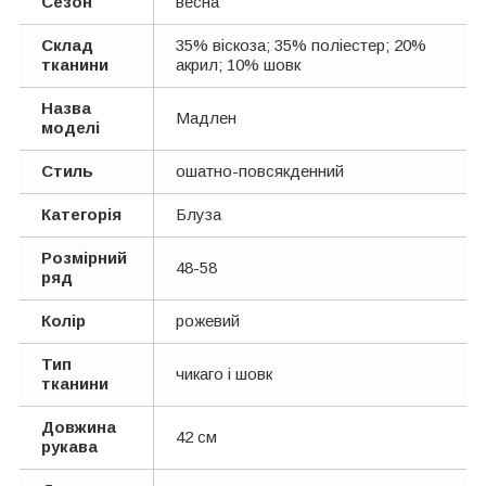
Сезон
весна
Склад
35% віскоза; 35% поліестер; 20%
тканини
акрил; 10% шовк
Назва
Мадлен
моделі
Стиль
ошатно-повсякденний
Категорія
Блуза
Розмірний
48-58
ряд
Колір
рожевий
Тип
чикаго і шовк
тканини
Довжина
42 см
рукава