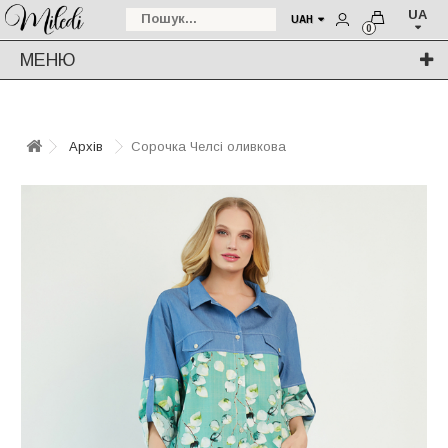
UA
UAH
0
МЕНЮ
Архів
Сорочка Челсі оливкова