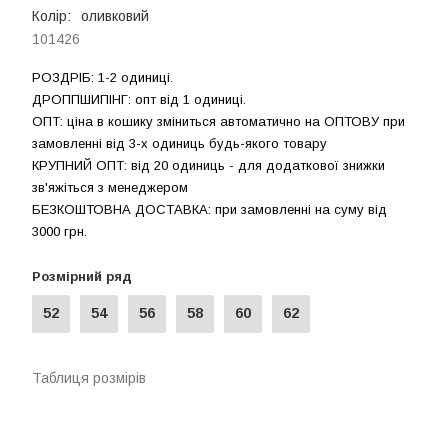
Колір:
оливковий
101426
РОЗДРIБ: 1-2 одиниці.
ДРОППШИПIНГ: опт від 1 одиницi.
ОПТ: ціна в кошику зміниться автоматично на ОПТОВУ при
замовленні від 3-х одиниць будь-якого товару
КРУПНИЙ ОПТ: від 20 одиниць - для додаткової знижки
зв'яжіться з менеджером
БЕЗКОШТОВНА ДОСТАВКА: при замовленні на суму вiд
3000 грн.
Розмірний ряд
52
54
56
58
60
62
Таблиця розмірів