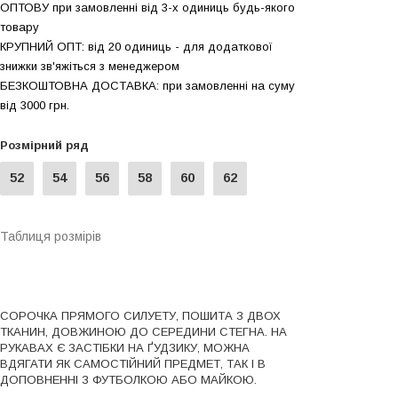
ОПТОВУ при замовленні від 3-х одиниць будь-якого
товару
КРУПНИЙ ОПТ: від 20 одиниць - для додаткової
знижки зв'яжіться з менеджером
БЕЗКОШТОВНА ДОСТАВКА: при замовленні на суму
вiд 3000 грн.
Розмірний ряд
52
54
56
58
60
62
Таблиця розмірів
СОРОЧКА ПРЯМОГО СИЛУЕТУ, ПОШИТА З ДВОХ
ТКАНИН, ДОВЖИНОЮ ДО СЕРЕДИНИ СТЕГНА. НА
РУКАВАХ Є ЗАСТІБКИ НА ҐУДЗИКУ, МОЖНА
ВДЯГАТИ ЯК САМОСТІЙНИЙ ПРЕДМЕТ, ТАК І В
ДОПОВНЕННІ З ФУТБОЛКОЮ АБО МАЙКОЮ.