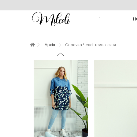
Н
`
Архів
Сорочка Челсі темно-синя