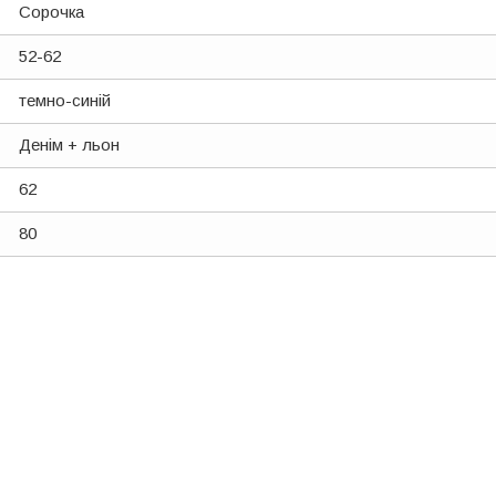
Сорочка
52-62
темно-синій
Денім + льон
62
80