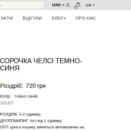
UAH
UA
0
ТАКТИ
ВІДГУКИ
БЛОГ
ПРО НАС
СОРОЧКА ЧЕЛСІ ТЕМНО-
СИНЯ
Роздрiб:
720 грн
Колір:
темно-синій
101427
РОЗДРIБ: 1-2 одиниці.
ДРОППШИПIНГ: опт від 1 одиницi.
ОПТ: ціна в кошику зміниться автоматично на