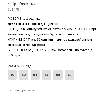
Колір:
блакитний
101448
РОЗДРIБ: 1-2 одиниці.
ДРОППШИПIНГ: опт від 1 одиницi.
ОПТ: ціна в кошику зміниться автоматично на ОПТОВУ при
замовленні від 3-х одиниць будь-якого товару
КРУПНИЙ ОПТ: від 20 одиниць - для додаткової знижки
зв'яжіться з менеджером
БЕЗКОШТОВНА ДОСТАВКА: при замовленні на суму вiд
3000 грн.
Розмірний ряд
50
52
54
56
58
60
Таблиця розмірів