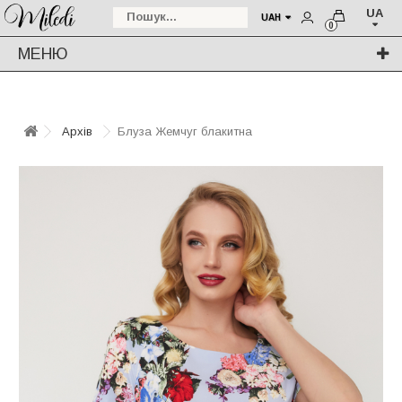
UA
UAH
0
МЕНЮ
Архів
Блуза Жемчуг блакитна