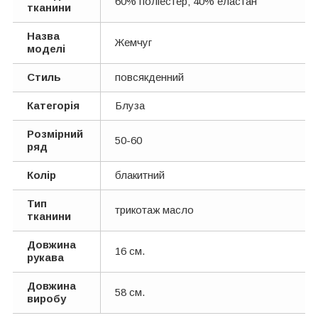
60% поліестер; 40% еластан
тканини
Назва
Жемчуг
моделі
Стиль
повсякденний
Категорія
Блуза
Розмірний
50-60
ряд
Колір
блакитний
Тип
трикотаж масло
тканини
Довжина
16 см.
рукава
Довжина
58 см.
виробу