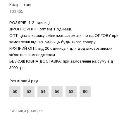
Колір:
хакі
101465
РОЗДРIБ: 1-2 одиниці.
ДРОППШИПIНГ: опт від 1 одиницi.
ОПТ: ціна в кошику зміниться автоматично на ОПТОВУ при
замовленні від 3-х одиниць будь-якого товару
КРУПНИЙ ОПТ: від 20 одиниць - для додаткової знижки
зв'яжіться з менеджером
БЕЗКОШТОВНА ДОСТАВКА: при замовленні на суму вiд
3000 грн.
Розмірний ряд
50
52
54
56
58
60
Таблиця розмірів