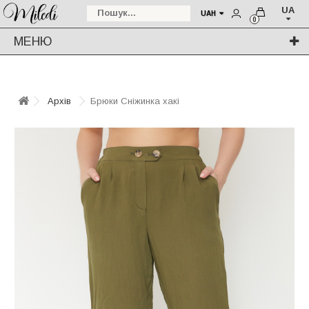
UA
UAH
0
МЕНЮ
Архів
Брюки Сніжинка хакі