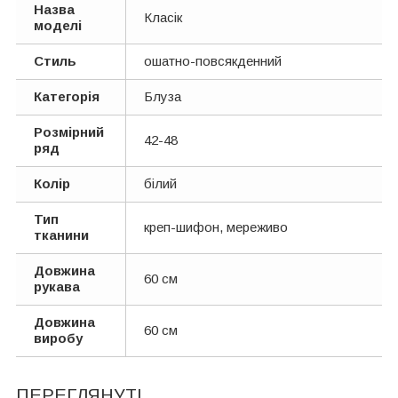
Назва
Класік
моделі
Стиль
ошатно-повсякденний
Категорія
Блуза
Розмірний
42-48
ряд
Колір
білий
Тип
креп-шифон, мереживо
тканини
Довжина
60 см
рукава
Довжина
60 см
виробу
ПЕРЕГЛЯНУТІ