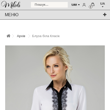
UA
UAH
0
МЕНЮ
Архів
Блуза біла Класік