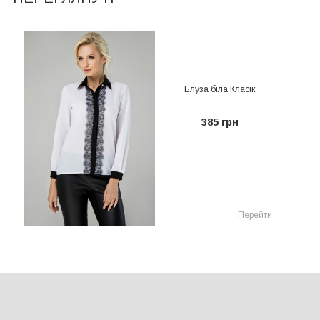
Блуза біла Класік
385 грн
Перейти