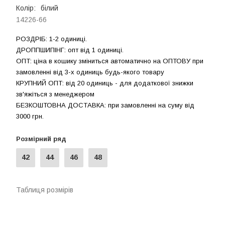
Колір:
білий
14226-66
РОЗДРIБ: 1-2 одиниці.
ДРОППШИПIНГ: опт від 1 одиницi.
ОПТ: ціна в кошику зміниться автоматично на ОПТОВУ при
замовленні від 3-х одиниць будь-якого товару
КРУПНИЙ ОПТ: від 20 одиниць - для додаткової знижки
зв'яжіться з менеджером
БЕЗКОШТОВНА ДОСТАВКА: при замовленні на суму вiд
3000 грн.
Розмірний ряд
42
44
46
48
Таблиця розмірів