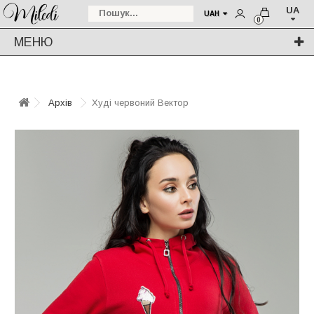
UA
UAH
0
МЕНЮ
Архів
Худі червоний Вектор