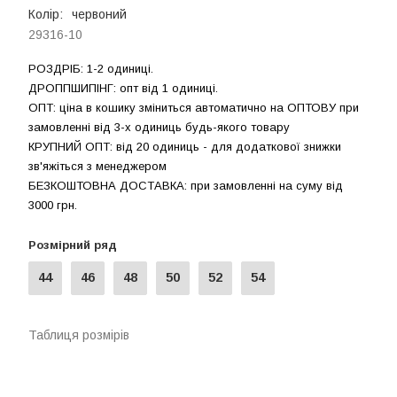
Колір:
червоний
29316-10
РОЗДРIБ: 1-2 одиниці.
ДРОППШИПIНГ: опт від 1 одиницi.
ОПТ: ціна в кошику зміниться автоматично на ОПТОВУ при
замовленні від 3-х одиниць будь-якого товару
КРУПНИЙ ОПТ: від 20 одиниць - для додаткової знижки
зв'яжіться з менеджером
БЕЗКОШТОВНА ДОСТАВКА: при замовленні на суму вiд
3000 грн.
Розмірний ряд
44
46
48
50
52
54
Таблиця розмірів