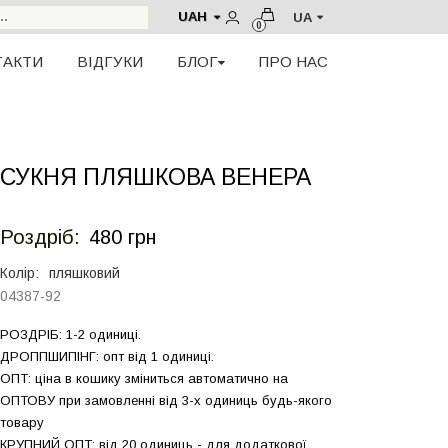
UAH
UA
0
ТАКТИ
ВІДГУКИ
БЛОГ
ПРО НАС
СУКНЯ ПЛЯШКОВА ВЕНЕРА
Роздрiб:
480 грн
Колір:
пляшковий
04387-92
РОЗДРIБ: 1-2 одиниці.
ДРОППШИПIНГ: опт від 1 одиницi.
ОПТ: ціна в кошику зміниться автоматично на
ОПТОВУ при замовленні від 3-х одиниць будь-якого
товару
КРУПНИЙ ОПТ: від 20 одиниць - для додаткової