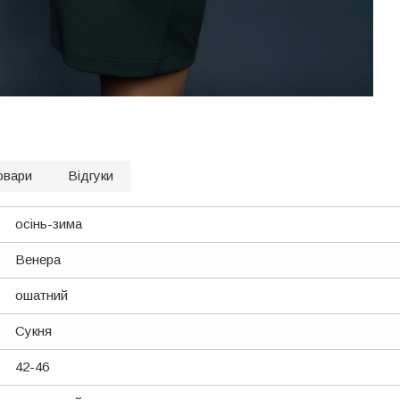
овари
Відгуки
осінь-зима
Венера
ошатний
Сукня
42-46