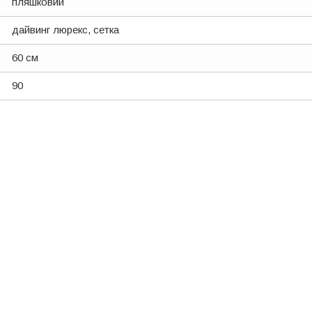
пляшковий
дайвинг люрекс, сетка
60 см
90