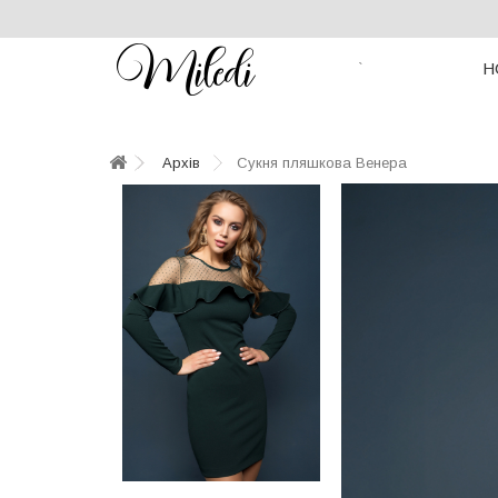
Н
`
Архів
Сукня пляшкова Венера