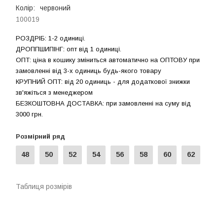
Колір:
червоний
100019
РОЗДРIБ: 1-2 одиниці.
ДРОППШИПIНГ: опт від 1 одиницi.
ОПТ: ціна в кошику зміниться автоматично на ОПТОВУ при
замовленні від 3-х одиниць будь-якого товару
КРУПНИЙ ОПТ: від 20 одиниць - для додаткової знижки
зв'яжіться з менеджером
БЕЗКОШТОВНА ДОСТАВКА: при замовленні на суму вiд
3000 грн.
Розмірний ряд
48
50
52
54
56
58
60
62
Таблиця розмірів