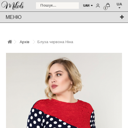
UA
UAH
0
МЕНЮ
Архів
Блуза червона Ніна