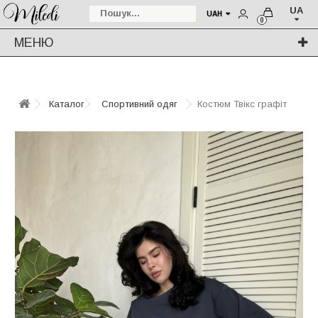
UA
UAH
0
МЕНЮ
Каталог
Спортивний одяг
Костюм Твікс графіт