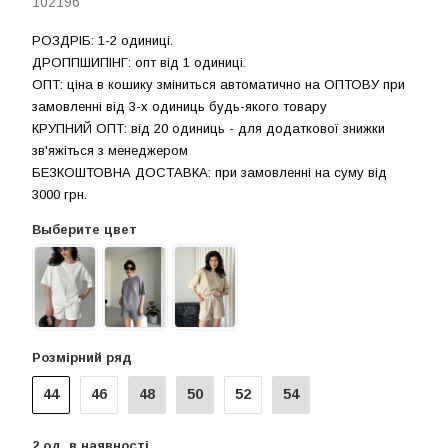
102196
РОЗДРIБ: 1-2 одиниці.
ДРОППШИПIНГ: опт від 1 одиницi.
ОПТ: ціна в кошику зміниться автоматично на ОПТОВУ при
замовленні від 3-х одиниць будь-якого товару
КРУПНИЙ ОПТ: від 20 одиниць - для додаткової знижки
зв'яжіться з менеджером
БЕЗКОШТОВНА ДОСТАВКА: при замовленні на суму вiд
3000 грн.
Выберите цвет
Розмірний ряд
44
46
48
50
52
54
2
од.
в наявності